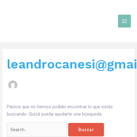
Ir
Buscar
Main
al
por:
Men
contenido
leandrocanesi@gmai
Parece que no hemos podido encontrar lo que estás
buscando. Quizá pueda ayudarte una búsqueda.